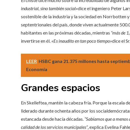
El chiste dice mucho sobre la incredulidad de algunos i
industrial, sino también social»
dice el ingeniero Peter L
sostenible de la industria y la sociedad en Norrbotten
septentrionales del país, donde viven actualmente 500.
habitantes en las próximas décadas, mientras
“más de 1,
invertirse en él.
«Es inaudito en tan poco tiempo»
dice el Sr
LEER
HSBC gana 21.375 millones hasta septiembr
Economía
Grandes espacios
En Skelleftea, mantén la cabeza fría. Porque la escala de
liderado durante ochenta años por los socialdemócratas
estancada desde hacía décadas.
“Sabíamos que a menos q
calidad de los servicios municipales”
, explica Evelina Fahl