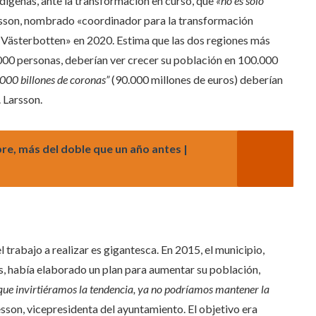
ndígenas, ante la transformación en curso, que
«no es solo
arsson, nombrado «coordinador para la transformación
 y Västerbotten» en 2020. Estima que las dos regiones más
000 personas, deberían ver crecer su población en 100.000
000 billones de coronas”
(90.000 millones de euros) deberían
. Larsson.
e, más del doble que un año antes |
l trabajo a realizar es gigantesca. En 2015, el municipio,
, había elaborado un plan para aumentar su población,
ue invirtiéramos la tendencia, ya no podríamos mantener la
esson, vicepresidenta del ayuntamiento. El objetivo era