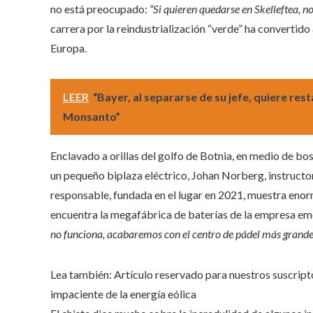
no está preocupado:
“Si quieren quedarse en Skelleftea, 
carrera por la reindustrialización “verde” ha convertido
Europa.
LEER
“Bayer, al separarse de su jefe, quiere re
Monsanto”
Enclavado a orillas del golfo de Botnia, en medio de bo
un pequeño biplaza eléctrico, Johan Norberg, instructor
responsable, fundada en el lugar en 2021, muestra enormes
encuentra la megafábrica de baterías de la empresa e
no funciona, acabaremos con el centro de pádel más grand
Lea también:
Artículo reservado para nuestros suscript
impaciente de la energía eólica