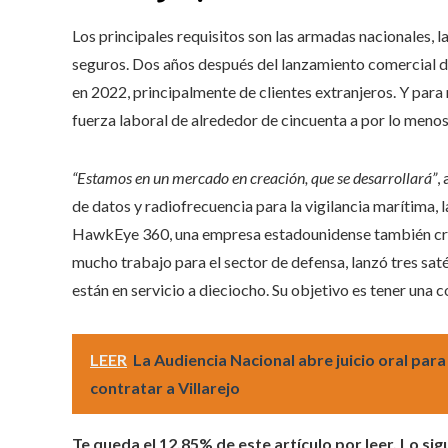
Los principales requisitos son las armadas nacionales, 
seguros. Dos años después del lanzamiento comercial de
en 2022, principalmente de clientes extranjeros. Y par
fuerza laboral de alrededor de cincuenta a por lo meno
“Estamos en un mercado en creación, que se desarrollará”
,
de datos y radiofrecuencia para la vigilancia marítima,
HawkEye 360, una empresa estadounidense también crea
mucho trabajo para el sector de defensa, lanzó tres saté
están en servicio a dieciocho. Su objetivo es tener una
LEER
La Audiencia Nacional abre juicio oral par
contratar a Villarejo
Te queda el 12,85% de este artículo por leer. Lo sig