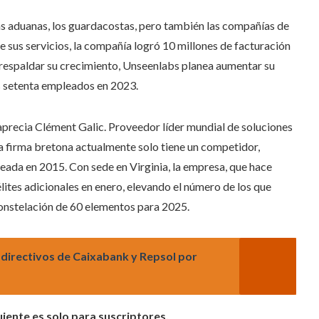
las aduanas, los guardacostas, pero también las compañías de
 sus servicios, la compañía logró 10 millones de facturación
a respaldar su crecimiento, Unseenlabs planea aumentar su
s setenta empleados en 2023.
 aprecia Clément Galic. Proveedor líder mundial de soluciones
 la firma bretona actualmente solo tiene un competidor,
da en 2015. Con sede en Virginia, la empresa, que hace
lites adicionales en enero, elevando el número de los que
 constelación de 60 elementos para 2025.
a directivos de Caixabank y Repsol por
uiente es solo para suscriptores.