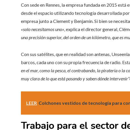
Con sede en Rennes, la empresa fundada en 2015 está es
desde el espacio utilizando tecnología desarrollada por
empresa junto a Clement y Benjamin. Si bien se necesitan 
«solo necesitamos uno»
,
explica el director general, Clém
una precisión superior, del orden de un kilómetro, que es m
Con sus satélites, que en realidad son antenas, Unseenl
barcos, cada uno con su propia frecuencia de radio. Es
en el mar, como la pesca, el contrabando, la piratería o la c
muy clara de lo que está pasando y saben dónde intervenir”
LEER
Colchones vestidos de tecnología para con
Trabajo para el sector d