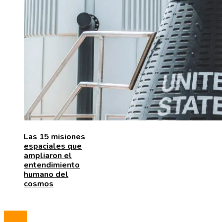
Las 15 misiones
espaciales que
ampliaron el
entendimiento
humano del
cosmos
© 2023 All Right Reserved.