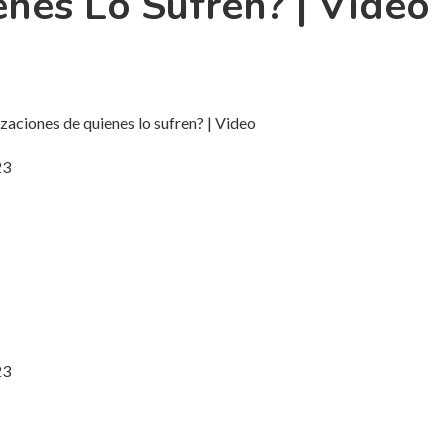
nes Lo Sufren? | Video
23
23