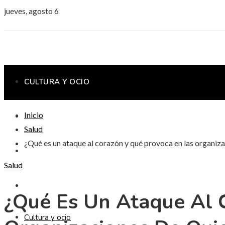
jueves, agosto 6
CULTURA Y OCIO
Inicio
CIENCIA Y TECNOLOGÍA
Salud
¿Qué es un ataque al corazón y qué provoca en las organiza
INVERSIONES Y NEGOCIOS
Salud
RESPONSABILIDAD SOCIAL
¿Qué Es Un Ataque Al 
Cultura y ocio