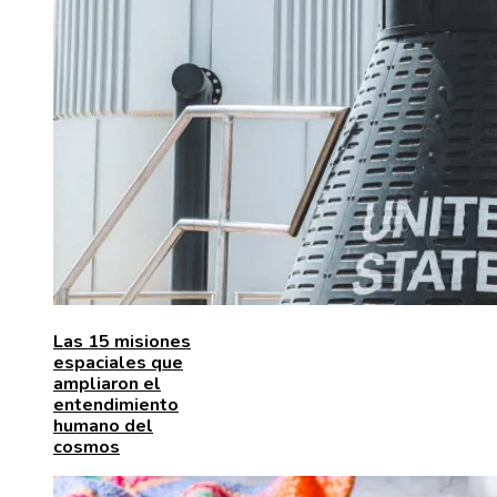
Las 15 misiones
espaciales que
ampliaron el
entendimiento
humano del
cosmos