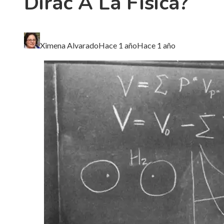
Dirac A La Física?
Ximena Alvarado
Hace 1 año
Hace 1 año