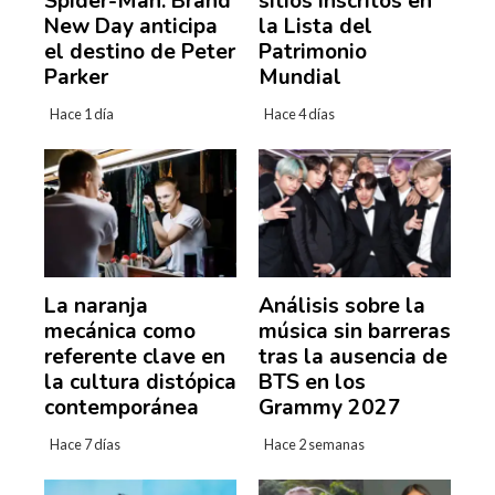
Spider-Man: Brand
sitios inscritos en
New Day anticipa
la Lista del
el destino de Peter
Patrimonio
Parker
Mundial
Hace 1 día
Hace 4 días
La naranja
Análisis sobre la
mecánica como
música sin barreras
referente clave en
tras la ausencia de
la cultura distópica
BTS en los
contemporánea
Grammy 2027
Hace 7 días
Hace 2 semanas