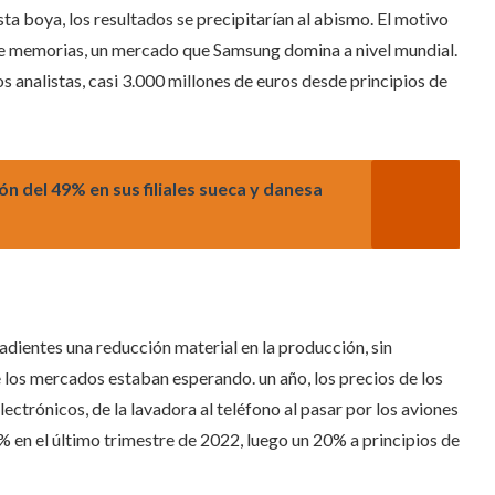
sta boya, los resultados se precipitarían al abismo. El motivo
 de memorias, un mercado que Samsung domina a nivel mundial.
s analistas, casi 3.000 millones de euros desde principios de
n del 49% en sus filiales sueca y danesa
ñadientes una reducción material en la producción, sin
e los mercados estaban esperando. un año, los precios de los
ectrónicos, de la lavadora al teléfono al pasar por los aviones
% en el último trimestre de 2022, luego un 20% a principios de