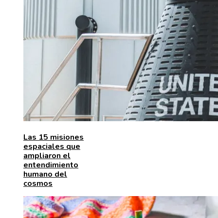
Las 15 misiones
espaciales que
ampliaron el
entendimiento
humano del
cosmos