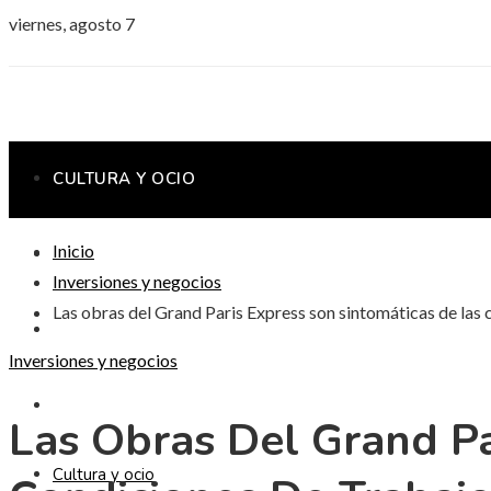
viernes, agosto 7
CULTURA Y OCIO
Inicio
CIENCIA Y TECNOLOGÍA
Inversiones y negocios
Las obras del Grand Paris Express son sintomáticas de las c
INVERSIONES Y NEGOCIOS
Inversiones y negocios
RESPONSABILIDAD SOCIAL
Las Obras Del Grand Pa
Cultura y ocio