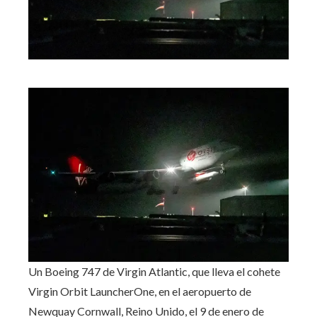
Un Boeing 747 de Virgin Atlantic, que lleva el cohete
Virgin Orbit LauncherOne, en el aeropuerto de
Newquay Cornwall, Reino Unido, el 9 de enero de