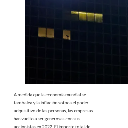
A medida que la economía mundial se
tambalea y la inflación sofoca el poder
adquisitivo de las personas, las empresas
han vuelto a ser generosas con sus
accionistas en 2022. El importe total de