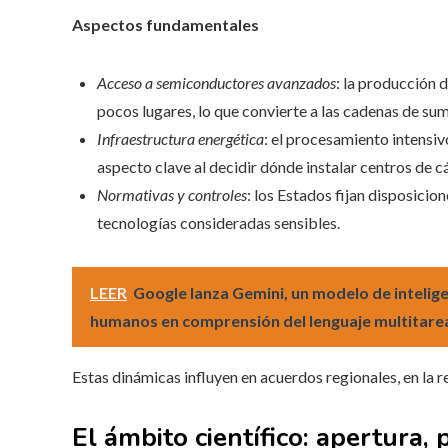
Aspectos fundamentales
Acceso a semiconductores avanzados
: la producción
pocos lugares, lo que convierte a las cadenas de su
Infraestructura energética
: el procesamiento intensi
aspecto clave al decidir dónde instalar centros de cá
Normativas y controles
: los Estados fijan disposicio
tecnologías consideradas sensibles.
LEER
Google lanza Gemini, un modelo de inteligen
humanos en comprensión del lenguaje multitarea
Estas dinámicas influyen en acuerdos regionales, en la re
El ámbito científico: apertura, 