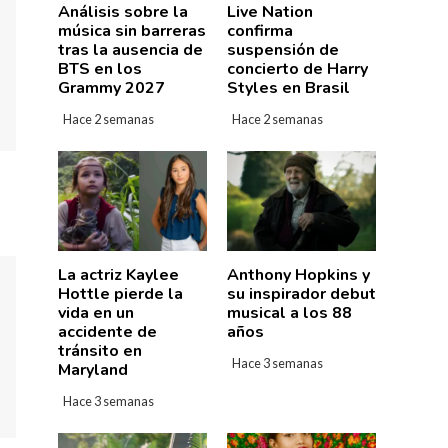
Análisis sobre la
Live Nation
música sin barreras
confirma
tras la ausencia de
suspensión de
BTS en los
concierto de Harry
Grammy 2027
Styles en Brasil
Hace 2 semanas
Hace 2 semanas
La actriz Kaylee
Anthony Hopkins y
Hottle pierde la
su inspirador debut
vida en un
musical a los 88
accidente de
años
tránsito en
Hace 3 semanas
Maryland
Hace 3 semanas