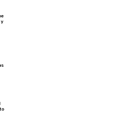
ue
 y
as
d
to