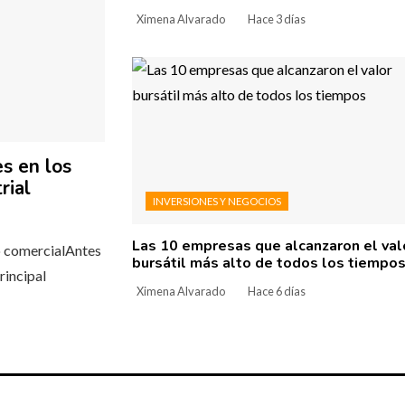
Ximena Alvarado
Hace 3 días
s en los
rial
INVERSIONES Y NEGOCIOS
Las 10 empresas que alcanzaron el val
to comercialAntes
bursátil más alto de todos los tiempo
rincipal
Ximena Alvarado
Hace 6 días