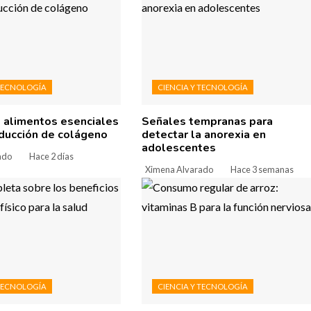
 TECNOLOGÍA
CIENCIA Y TECNOLOGÍA
: alimentos esenciales
Señales tempranas para
oducción de colágeno
detectar la anorexia en
adolescentes
ado
Hace 2 días
Ximena Alvarado
Hace 3 semanas
 TECNOLOGÍA
CIENCIA Y TECNOLOGÍA