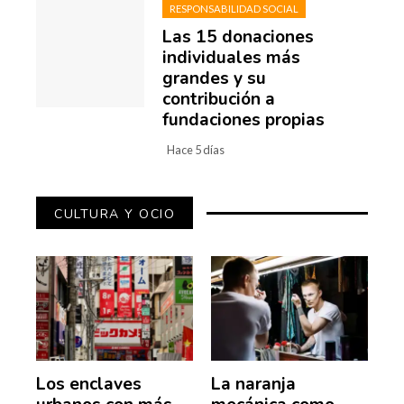
RESPONSABILIDAD SOCIAL
Las 15 donaciones
individuales más
grandes y su
contribución a
fundaciones propias
Hace 5 días
CULTURA Y OCIO
Los enclaves
La naranja