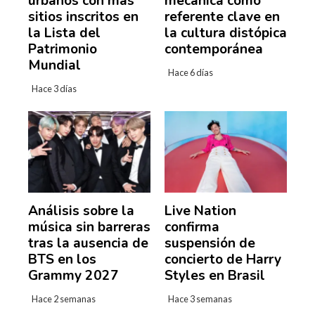
urbanos con más
mecánica como
sitios inscritos en
referente clave en
la Lista del
la cultura distópica
Patrimonio
contemporánea
Mundial
Hace 6 días
Hace 3 días
Análisis sobre la
Live Nation
música sin barreras
confirma
tras la ausencia de
suspensión de
BTS en los
concierto de Harry
Grammy 2027
Styles en Brasil
Hace 2 semanas
Hace 3 semanas