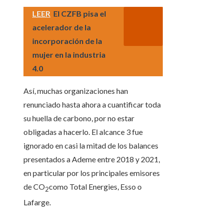
LEER
El CZFB pisa el
acelerador de la
incorporación de la
mujer en la industria
4.0
Así, muchas organizaciones han
renunciado hasta ahora a cuantificar toda
su huella de carbono, por no estar
obligadas a hacerlo. El alcance 3 fue
ignorado en casi la mitad de los balances
presentados a Ademe entre 2018 y 2021,
en particular por los principales emisores
de CO
como Total Energies, Esso o
2
Lafarge.