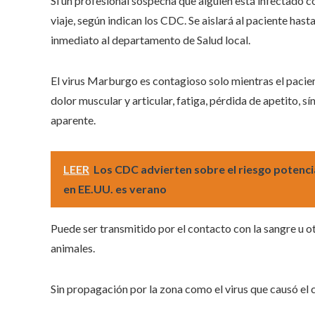
Si un profesional sospecha que alguien está infectado co
viaje, según indican los CDC. Se aislará al paciente has
inmediato al departamento de Salud local.
El virus Marburgo es contagioso solo mientras el pacien
dolor muscular y articular, fatiga, pérdida de apetito, 
aparente.
LEER
Los CDC advierten sobre el riesgo potencia
en EE.UU. es verano
Puede ser transmitido por el contacto con la sangre u ot
animales.
Sin propagación por la zona como el virus que causó el 