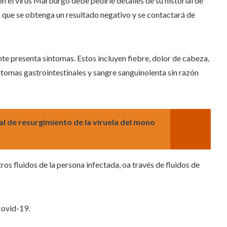
n el virus Marburgo debe pedirle detalles de su historial de
ta que se obtenga un resultado negativo y se contactará de
te presenta síntomas. Estos incluyen fiebre, dolor de cabeza,
síntomas gastrointestinales y sangre sanguinolenta sin razón
l de resurgimiento de la viruela del mono
ros fluidos de la persona infectada, oa través de fluidos de
covid-19.