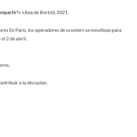
ompartir?» »
Ana de Bortoli, 2021.
ores
En París, los operadores de scooters se movilizan para
el 2 de abril.
ores.
ntribuir a la discusión.