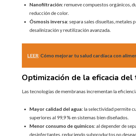
Nanofiltración
: remueve compuestos orgánicos, du
reducción de color.
Ósmosis inversa
: separa sales disueltas, metales
desalinización y reutilización avanzada.
LEER
Cómo mejorar tu salud cardíaca con alimen
Optimización de la eficacia del
Las tecnologías de membranas incrementan la eficienci
Mayor calidad del agua
: la selectividad permite 
superiores al 99,9 % en sistemas bien diseñados.
Menor consumo de químicos
: al depender de sep
desinfectantes, reduciendo subproductos no desea