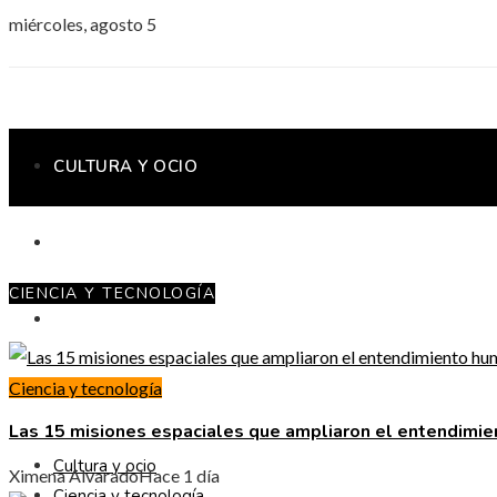
miércoles, agosto 5
CULTURA Y OCIO
CIENCIA Y TECNOLOGÍA
CIENCIA Y TECNOLOGÍA
INVERSIONES Y NEGOCIOS
Ciencia y tecnología
RESPONSABILIDAD SOCIAL
Las 15 misiones espaciales que ampliaron el entendimi
Cultura y ocio
Ximena Alvarado
Hace 1 día
Ciencia y tecnología