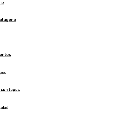
colágeno
centes
 con lupus